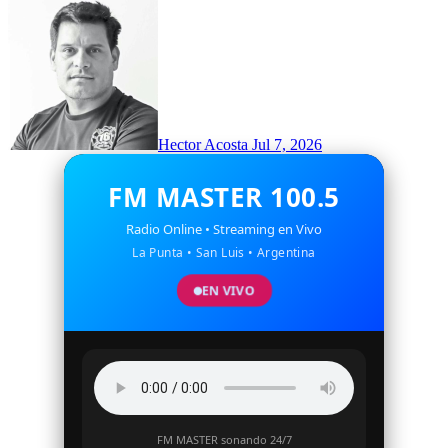
Hector Acosta
Jul 7, 2026
FM MASTER 100.5
Radio Online • Streaming en Vivo
La Punta • San Luis • Argentina
EN VIVO
FM MASTER sonando 24/7