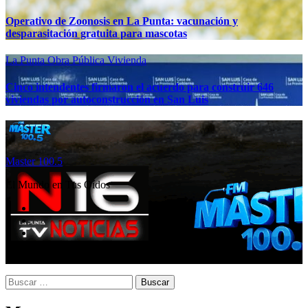
Operativo de Zoonosis en La Punta: vacunación y
desparasitación gratuita para mascotas
La Punta
Obra Pública
Vivienda
Cinco intendentes firmaron el acuerdo para construir 646
viviendas por autoconstrucción en San Luis
Master 100.5
El Mundo en Tus Oídos
Buscar: