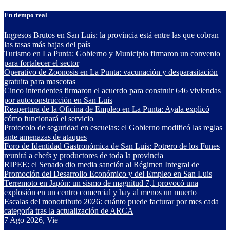
Saltar
En tiempo real
al
contenido
Ingresos Brutos en San Luis: la provincia está entre las que cobran
las tasas más bajas del país
Turismo en La Punta: Gobierno y Municipio firmaron un convenio
para fortalecer el sector
Operativo de Zoonosis en La Punta: vacunación y desparasitación
gratuita para mascotas
Cinco intendentes firmaron el acuerdo para construir 646 viviendas
por autoconstrucción en San Luis
Reapertura de la Oficina de Empleo en La Punta: Ayala explicó
cómo funcionará el servicio
Protocolo de seguridad en escuelas: el Gobierno modificó las reglas
ante amenazas de ataques
Foro de Identidad Gastronómica de San Luis: Potrero de los Funes
reunirá a chefs y productores de toda la provincia
RIPEE: el Senado dio media sanción al Régimen Integral de
Promoción del Desarrollo Económico y del Empleo en San Luis
Terremoto en Japón: un sismo de magnitud 7,1 provocó una
explosión en un centro comercial y hay al menos un muerto
Escalas del monotributo 2026: cuánto puede facturar por mes cada
categoría tras la actualización de ARCA
7
Ago 2026, Vie