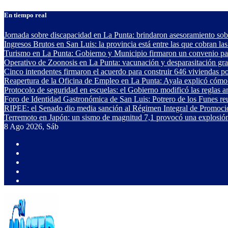
Saltar
En tiempo real
al
contenido
Jornada sobre discapacidad en La Punta: brindaron asesoramiento sob
Ingresos Brutos en San Luis: la provincia está entre las que cobran las
Turismo en La Punta: Gobierno y Municipio firmaron un convenio para
Operativo de Zoonosis en La Punta: vacunación y desparasitación gra
Cinco intendentes firmaron el acuerdo para construir 646 viviendas p
Reapertura de la Oficina de Empleo en La Punta: Ayala explicó cómo 
Protocolo de seguridad en escuelas: el Gobierno modificó las reglas 
Foro de Identidad Gastronómica de San Luis: Potrero de los Funes reu
RIPEE: el Senado dio media sanción al Régimen Integral de Promoci
Terremoto en Japón: un sismo de magnitud 7,1 provocó una explosión
8
Ago 2026, Sáb