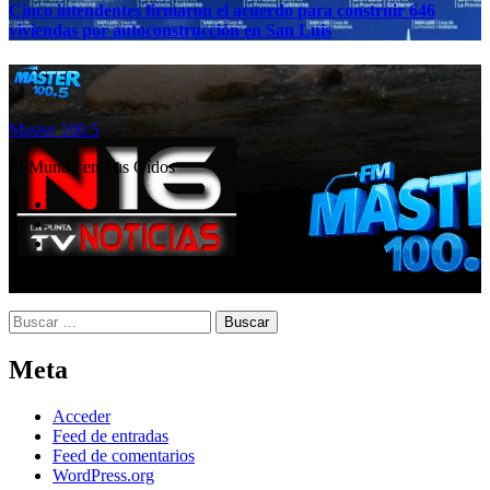
Cinco intendentes firmaron el acuerdo para construir 646
viviendas por autoconstrucción en San Luis
Master 100.5
El Mundo en Tus Oídos
Buscar:
Meta
Acceder
Feed de entradas
Feed de comentarios
WordPress.org