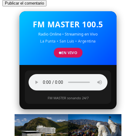
FM MASTER 100.5
Radio Online • Streaming en Vivo
La Punta • San Luis • Argentina
EN VIVO
FM MASTER sonando 24/7