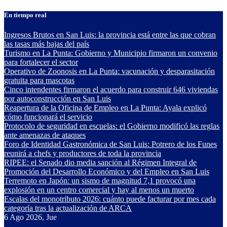
Saltar
En tiempo real
al
contenido
Ingresos Brutos en San Luis: la provincia está entre las que cobran
las tasas más bajas del país
Turismo en La Punta: Gobierno y Municipio firmaron un convenio
para fortalecer el sector
Operativo de Zoonosis en La Punta: vacunación y desparasitación
gratuita para mascotas
Cinco intendentes firmaron el acuerdo para construir 646 viviendas
por autoconstrucción en San Luis
Reapertura de la Oficina de Empleo en La Punta: Ayala explicó
cómo funcionará el servicio
Protocolo de seguridad en escuelas: el Gobierno modificó las reglas
ante amenazas de ataques
Foro de Identidad Gastronómica de San Luis: Potrero de los Funes
reunirá a chefs y productores de toda la provincia
RIPEE: el Senado dio media sanción al Régimen Integral de
Promoción del Desarrollo Económico y del Empleo en San Luis
Terremoto en Japón: un sismo de magnitud 7,1 provocó una
explosión en un centro comercial y hay al menos un muerto
Escalas del monotributo 2026: cuánto puede facturar por mes cada
categoría tras la actualización de ARCA
6
Ago 2026, Jue