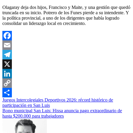
Olagaray deja dos hijos, Francisco y Maite, y una gestión que quedó
truncada en su inicio. Potrero de los Funes pierde a su intendente. Y
la política provincial, a uno de los dirigentes que había logrado
consolidar un liderazgo local en crecimiento.
Facebook
Email
Telegram
X
LinkedIn
Copy
Navegación
Juegos Intercolegiales Deportivos 2026: récord histórico de
Link
Compartir
participación en San Luis
de
Bono municipal San Luis: Hissa anuncia pago extraordinario de
entradas
hasta $200.000 para trabajadores