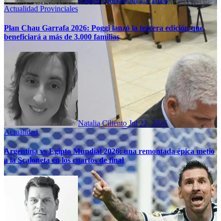
Actualidad
Provinciales
Plan Chau Garrafa 2026: Poggi lanzó la tercera edición que
beneficiará a más de 3.000 familias
Natalia Ciliento
Jul 22, 2026
Actualidad
Argentina vs Egipto Mundial 2026: una remontada épica metió
a la Scaloneta en los cuartos de final