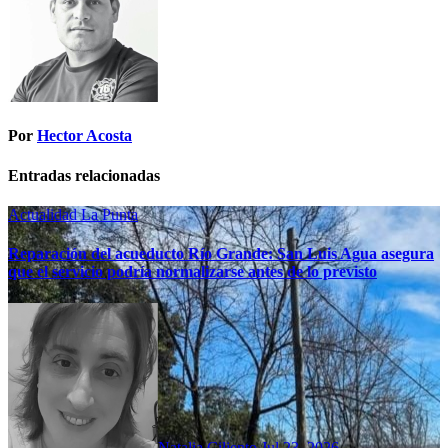
Por
Hector Acosta
Entradas relacionadas
Actualidad
La Punta
Reparación del acueducto Río Grande: San Luis Agua asegura
que el servicio podría normalizarse antes de lo previsto
Natalia Ciliento
Jul 23, 2026