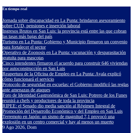
Saltar
En tiempo real
al
contenido
Jornada sobre discapacidad en La Punta: brindaron asesoramiento
sobre CUD, pensiones e inserción laboral
Ingresos Brutos en San Luis: la provincia está entre las que cobran
las tasas más bajas del país
Turismo en La Punta: Gobierno y Municipio firmaron un convenio
para fortalecer el sector
Operativo de Zoonosis en La Punta: vacunación y desparasitación
gratuita para mascotas
Cinco intendentes firmaron el acuerdo para construir 646 viviendas
por autoconstrucción en San Luis
Reapertura de la Oficina de Empleo en La Punta: Ayala explicó
cómo funcionará el servicio
Protocolo de seguridad en escuelas: el Gobierno modificó las reglas
ante amenazas de ataques
Foro de Identidad Gastronómica de San Luis: Potrero de los Funes
reunirá a chefs y productores de toda la provincia
RIPEE: el Senado dio media sanción al Régimen Integral de
Promoción del Desarrollo Económico y del Empleo en San Luis
Terremoto en Japón: un sismo de magnitud 7,1 provocó una
explosión en un centro comercial y hay al menos un muerto
9
Ago 2026, Dom