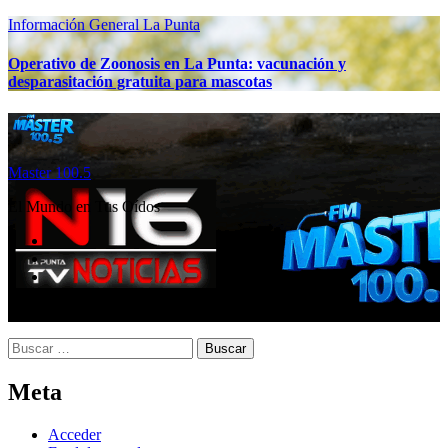
Información General
La Punta
Operativo de Zoonosis en La Punta: vacunación y
desparasitación gratuita para mascotas
Master 100.5
El Mundo en Tus Oídos
Buscar:
Meta
Acceder