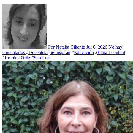
Por Natalia Ciliento
Jul 6, 2026
No hay
comentarios
#
Docentes que Inspiran
#
Educación
#
Elina Leonhart
#
Romina Ortiz
#
San Luis