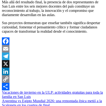
Más allá del resultado final, la presencia de dos representantes de
San Luis entre los seis mejores docentes del país constituye un
reconocimiento al trabajo, la innovación y el compromiso que
diariamente desarrollan en las aulas.
Sus proyectos demuestran que enseñar también significa despertar
curiosidad, fomentar el pensamiento crítico y formar ciudadanos
capaces de transformar la realidad desde el conocimiento.
Facebook
Email
Telegram
X
LinkedIn
Copy
Navegación
Vacaciones de invierno en la ULP: actividades gratuitas para toda la
Link
Compartir
familia en San Luis
de
Argentina vs Egipto Mundial 2026: una remontada épica metió a la
Scaloneta en los cuartos de final