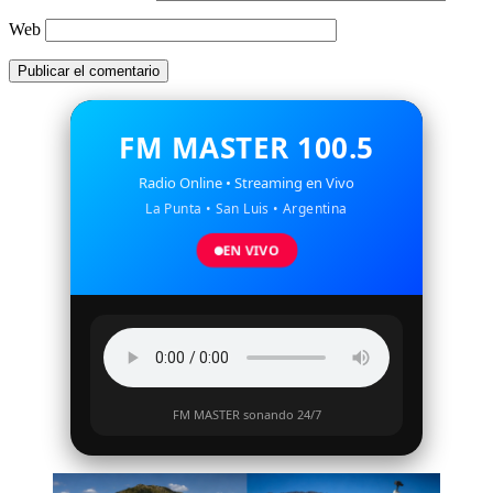
Web
FM MASTER 100.5
Radio Online • Streaming en Vivo
La Punta • San Luis • Argentina
EN VIVO
FM MASTER sonando 24/7