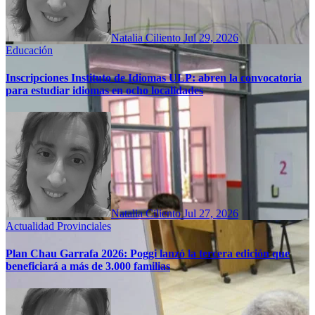
Natalia Ciliento
Jul 29, 2026
Educación
Inscripciones Instituto de Idiomas ULP: abren la convocatoria
para estudiar idiomas en ocho localidades
Natalia Ciliento
Jul 27, 2026
Actualidad
Provinciales
Plan Chau Garrafa 2026: Poggi lanzó la tercera edición que
beneficiará a más de 3.000 familias