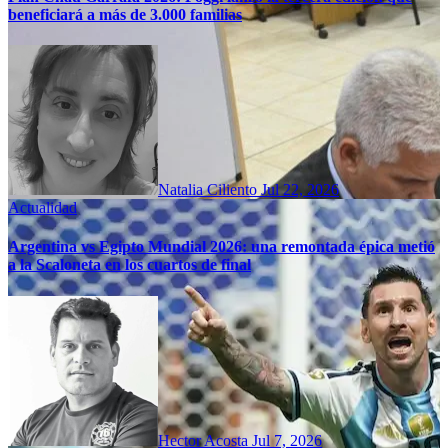
beneficiará a más de 3.000 familias
Natalia Ciliento
Jul 22, 2026
Actualidad
Argentina vs Egipto Mundial 2026: una remontada épica metió
a la Scaloneta en los cuartos de final
Hector Acosta
Jul 7, 2026