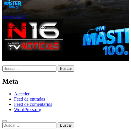
Master 100.5
El Mundo en Tus Oídos
Buscar:
Meta
Acceder
Feed de entradas
Feed de comentarios
WordPress.org
Buscar: