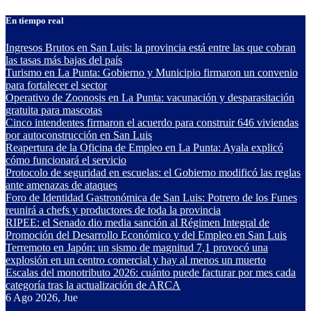
Saltar
En tiempo real
al
contenido
Ingresos Brutos en San Luis: la provincia está entre las que cobran
las tasas más bajas del país
Turismo en La Punta: Gobierno y Municipio firmaron un convenio
para fortalecer el sector
Operativo de Zoonosis en La Punta: vacunación y desparasitación
gratuita para mascotas
Cinco intendentes firmaron el acuerdo para construir 646 viviendas
por autoconstrucción en San Luis
Reapertura de la Oficina de Empleo en La Punta: Ayala explicó
cómo funcionará el servicio
Protocolo de seguridad en escuelas: el Gobierno modificó las reglas
ante amenazas de ataques
Foro de Identidad Gastronómica de San Luis: Potrero de los Funes
reunirá a chefs y productores de toda la provincia
RIPEE: el Senado dio media sanción al Régimen Integral de
Promoción del Desarrollo Económico y del Empleo en San Luis
Terremoto en Japón: un sismo de magnitud 7,1 provocó una
explosión en un centro comercial y hay al menos un muerto
Escalas del monotributo 2026: cuánto puede facturar por mes cada
categoría tras la actualización de ARCA
6
Ago 2026, Jue