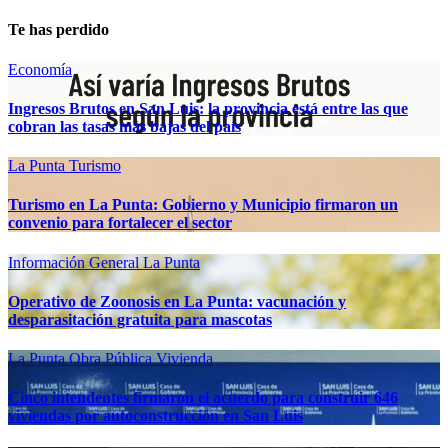
Te has perdido
Economía
Ingresos Brutos en San Luis: la provincia está entre las que
cobran las tasas más bajas del país
La Punta
Turismo
Turismo en La Punta: Gobierno y Municipio firmaron un
convenio para fortalecer el sector
Información General
La Punta
Operativo de Zoonosis en La Punta: vacunación y
desparasitación gratuita para mascotas
La Punta
Obra Pública
Vivienda
Cinco intendentes firmaron el acuerdo para construir 646
viviendas por autoconstrucción en San Luis