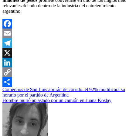
millones de pesos
promete convertirse en uno de los litigios más
relevantes del año dentro de la industria del entretenimiento
argentino.
Facebook
Email
Telegram
X
LinkedIn
Copy
Navegación
Comercios de San Luis abrirán de corrido: el 92% modificará su
Link
Compartir
horario por el partido de Argentina
de
Hombre murió aplastado por un camión en Juana Koslay
entradas