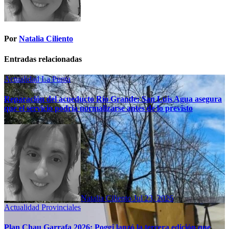
Por
Natalia Ciliento
Entradas relacionadas
Actualidad
La Punta
Reparación del acueducto Río Grande: San Luis Agua asegura
que el servicio podría normalizarse antes de lo previsto
Natalia Ciliento
Jul 23, 2026
Actualidad
Provinciales
Plan Chau Garrafa 2026: Poggi lanzó la tercera edición que