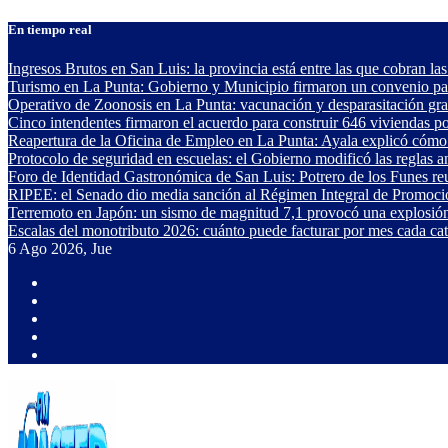
Saltar
En tiempo real
al
contenido
Ingresos Brutos en San Luis: la provincia está entre las que cobran las
Turismo en La Punta: Gobierno y Municipio firmaron un convenio para
Operativo de Zoonosis en La Punta: vacunación y desparasitación gra
Cinco intendentes firmaron el acuerdo para construir 646 viviendas p
Reapertura de la Oficina de Empleo en La Punta: Ayala explicó cómo 
Protocolo de seguridad en escuelas: el Gobierno modificó las reglas 
Foro de Identidad Gastronómica de San Luis: Potrero de los Funes reu
RIPEE: el Senado dio media sanción al Régimen Integral de Promoci
Terremoto en Japón: un sismo de magnitud 7,1 provocó una explosión
Escalas del monotributo 2026: cuánto puede facturar por mes cada ca
6
Ago 2026, Jue