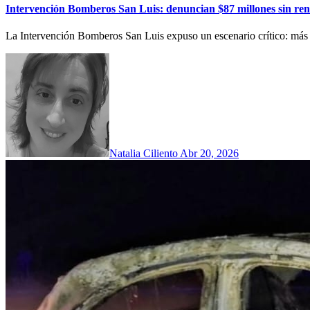
Intervención Bomberos San Luis: denuncian $87 millones sin ren
La Intervención Bomberos San Luis expuso un escenario crítico: más 
Natalia Ciliento
Abr 20, 2026