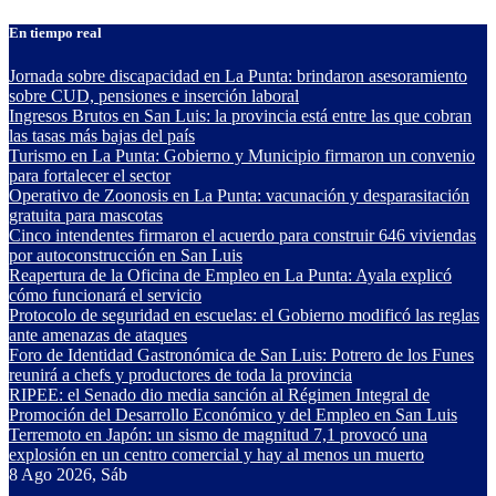
Saltar
En tiempo real
al
contenido
Jornada sobre discapacidad en La Punta: brindaron asesoramiento
sobre CUD, pensiones e inserción laboral
Ingresos Brutos en San Luis: la provincia está entre las que cobran
las tasas más bajas del país
Turismo en La Punta: Gobierno y Municipio firmaron un convenio
para fortalecer el sector
Operativo de Zoonosis en La Punta: vacunación y desparasitación
gratuita para mascotas
Cinco intendentes firmaron el acuerdo para construir 646 viviendas
por autoconstrucción en San Luis
Reapertura de la Oficina de Empleo en La Punta: Ayala explicó
cómo funcionará el servicio
Protocolo de seguridad en escuelas: el Gobierno modificó las reglas
ante amenazas de ataques
Foro de Identidad Gastronómica de San Luis: Potrero de los Funes
reunirá a chefs y productores de toda la provincia
RIPEE: el Senado dio media sanción al Régimen Integral de
Promoción del Desarrollo Económico y del Empleo en San Luis
Terremoto en Japón: un sismo de magnitud 7,1 provocó una
explosión en un centro comercial y hay al menos un muerto
8
Ago 2026, Sáb