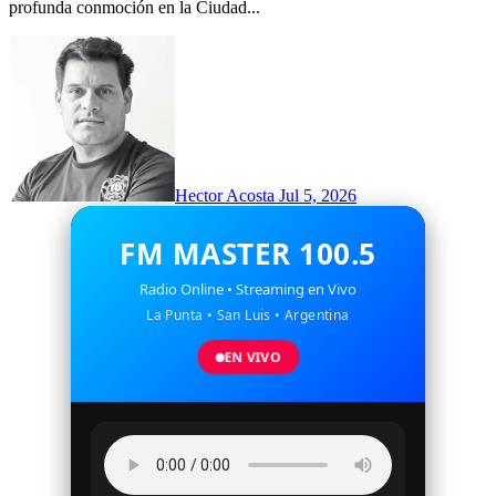
profunda conmoción en la Ciudad...
Hector Acosta
Jul 5, 2026
FM MASTER 100.5
Radio Online • Streaming en Vivo
La Punta • San Luis • Argentina
EN VIVO