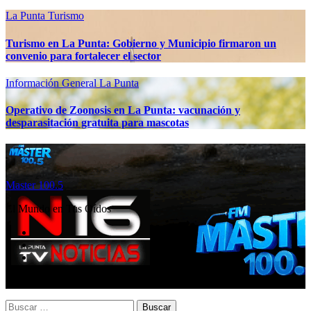
La Punta
Turismo
Turismo en La Punta: Gobierno y Municipio firmaron un
convenio para fortalecer el sector
Información General
La Punta
Operativo de Zoonosis en La Punta: vacunación y
desparasitación gratuita para mascotas
Master 100.5
El Mundo en Tus Oídos
Buscar: