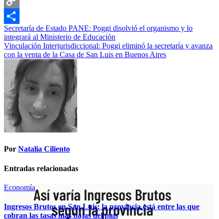
LinkedIn
Copy
Navegación
Secretaría de Estado PANE: Poggi disolvió el organismo y lo
Link
Compartir
integrará al Ministerio de Educación
de
Vinculación Interjurisdiccional: Poggi eliminó la secretaría y avanza
entradas
con la venta de la Casa de San Luis en Buenos Aires
Por
Natalia Ciliento
Entradas relacionadas
Economía
Ingresos Brutos en San Luis: la provincia está entre las que
cobran las tasas más bajas del país