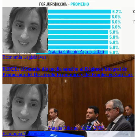
Natalia Ciliento
Ago 5, 2026
Economía
Legislativas
RIPEE: el Senado dio media sanción al Régimen Integral de
Promoción del Desarrollo Económico y del Empleo en San Luis
Natalia Ciliento
Jul 29, 2026
Economía
Nacionales