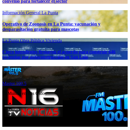
convenio para fortalecer el sector
Información General
La Punta
Operativo de Zoonosis en La Punta: vacunación y
desparasitación gratuita para mascotas
La Punta
Obra Pública
Vivienda
Cinco intendentes firmaron el acuerdo para construir 646
viviendas por autoconstrucción en San Luis
Master 100.5
El Mundo en Tus Oídos