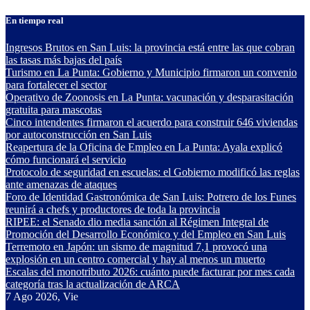
Saltar
En tiempo real
al
contenido
Ingresos Brutos en San Luis: la provincia está entre las que cobran
las tasas más bajas del país
Turismo en La Punta: Gobierno y Municipio firmaron un convenio
para fortalecer el sector
Operativo de Zoonosis en La Punta: vacunación y desparasitación
gratuita para mascotas
Cinco intendentes firmaron el acuerdo para construir 646 viviendas
por autoconstrucción en San Luis
Reapertura de la Oficina de Empleo en La Punta: Ayala explicó
cómo funcionará el servicio
Protocolo de seguridad en escuelas: el Gobierno modificó las reglas
ante amenazas de ataques
Foro de Identidad Gastronómica de San Luis: Potrero de los Funes
reunirá a chefs y productores de toda la provincia
RIPEE: el Senado dio media sanción al Régimen Integral de
Promoción del Desarrollo Económico y del Empleo en San Luis
Terremoto en Japón: un sismo de magnitud 7,1 provocó una
explosión en un centro comercial y hay al menos un muerto
Escalas del monotributo 2026: cuánto puede facturar por mes cada
categoría tras la actualización de ARCA
7
Ago 2026, Vie