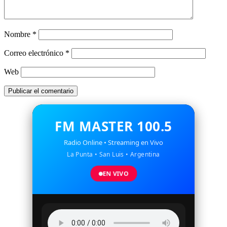
Nombre
*
Correo electrónico
*
Web
FM MASTER 100.5
Radio Online • Streaming en Vivo
La Punta • San Luis • Argentina
EN VIVO