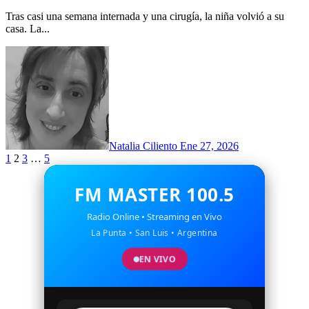
Tras casi una semana internada y una cirugía, la niña volvió a su
casa. La...
Natalia Ciliento
Ene 27, 2026
Paginación
1
2
3
…
5
de
FM MASTER 100.5
entradas
Radio Online • Streaming en Vivo
La Punta • San Luis • Argentina
EN VIVO