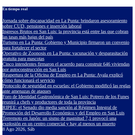
Saltar
En tiempo real
al
contenido
Jornada sobre discapacidad en La Punta: brindaron asesoramiento
sobre CUD, pensiones e inserción laboral
Ingresos Brutos en San Luis: la provincia está entre las que cobran
las tasas más bajas del país
Turismo en La Punta: Gobierno y Municipio firmaron un convenio
para fortalecer el sector
Operativo de Zoonosis en La Punta: vacunación y desparasitación
gratuita para mascotas
Cinco intendentes firmaron el acuerdo para construir 646 viviendas
por autoconstrucción en San Luis
Reapertura de la Oficina de Empleo en La Punta: Ayala explicó
cómo funcionará el servicio
Protocolo de seguridad en escuelas: el Gobierno modificó las reglas
ante amenazas de ataques
Foro de Identidad Gastronómica de San Luis: Potrero de los Funes
reunirá a chefs y productores de toda la provincia
RIPEE: el Senado dio media sanción al Régimen Integral de
Promoción del Desarrollo Económico y del Empleo en San Luis
Terremoto en Japón: un sismo de magnitud 7,1 provocó una
explosión en un centro comercial y hay al menos un muerto
8
Ago 2026, Sáb