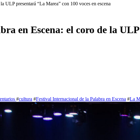
 de la ULP presentará “La Marea” con 100 voces en escena
labra en Escena: el coro de la U
entarios
#
cultura
#
Festival Internacional de la Palabra en Escena
#
La M