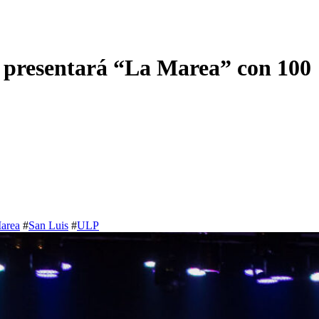
LP presentará “La Marea” con 100
area
#
San Luis
#
ULP