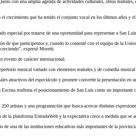
junio con una amplia agenda de actividades culturales, obras teatrales, 
a el crecimiento que ha tenido el conjunto vocal en los últimos años y e
ado especial por tratarse de una oportunidad para representar a San Luis 
ión de que participemos y, cuando lo comenté con el equipo de la Univ
e creciendo”, expresó Moretti.
n evento de carácter internacional.
repertorio musical variado con elementos teatrales y de comedia musica
ales atractivos del espectáculo y promete convertir la presentación en 
a en Escena reafirma el posicionamiento de San Luis como un importante c
250 artistas y una programación que busca acercar distintas expresione
és de la plataforma EntradaWeb y la expectativa crece a medida que se a
do de una de las instituciones educativas más importantes de la provinc