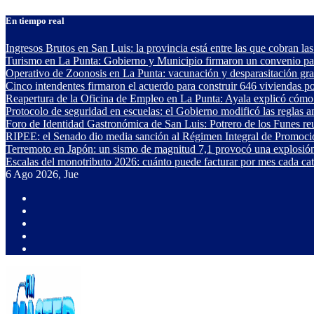
Saltar
En tiempo real
al
contenido
Ingresos Brutos en San Luis: la provincia está entre las que cobran las
Turismo en La Punta: Gobierno y Municipio firmaron un convenio para
Operativo de Zoonosis en La Punta: vacunación y desparasitación gra
Cinco intendentes firmaron el acuerdo para construir 646 viviendas p
Reapertura de la Oficina de Empleo en La Punta: Ayala explicó cómo 
Protocolo de seguridad en escuelas: el Gobierno modificó las reglas 
Foro de Identidad Gastronómica de San Luis: Potrero de los Funes reu
RIPEE: el Senado dio media sanción al Régimen Integral de Promoci
Terremoto en Japón: un sismo de magnitud 7,1 provocó una explosión
Escalas del monotributo 2026: cuánto puede facturar por mes cada ca
6
Ago 2026, Jue