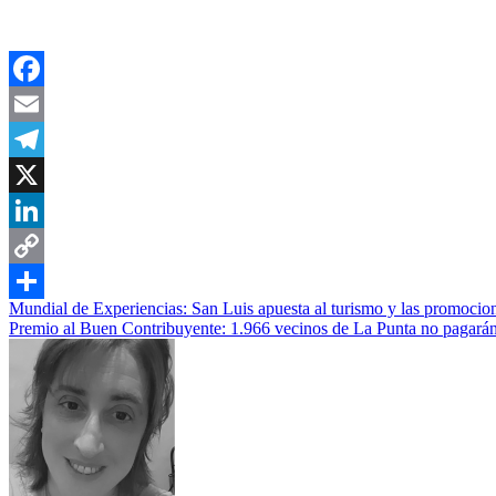
Facebook
Email
Telegram
X
LinkedIn
Copy
Navegación
Mundial de Experiencias: San Luis apuesta al turismo y las promocion
Link
Compartir
Premio al Buen Contribuyente: 1.966 vecinos de La Punta no pagarán 
de
entradas