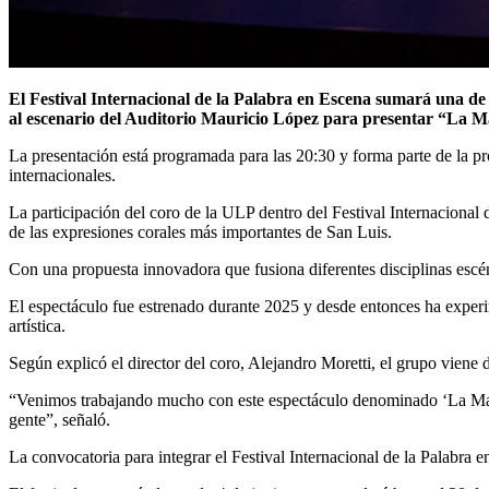
El Festival Internacional de la Palabra en Escena sumará una de las propuestas artísticas más convocantes de San Luis. Este jueves 11 de junio, el coro de la Universidad de La Punta (ULP) subirá
al escenario del Auditorio Mauricio López para presentar “La Ma
La presentación está programada para las 20:30 y forma parte de la pr
internacionales.
La participación del coro de la ULP dentro del Festival Internacional 
de las expresiones corales más importantes de San Luis.
Con una propuesta innovadora que fusiona diferentes disciplinas escéni
El espectáculo fue estrenado durante 2025 y desde entonces ha exper
artística.
Según explicó el director del coro, Alejandro Moretti, el grupo viene 
“Venimos trabajando mucho con este espectáculo denominado ‘La Ma
gente”, señaló.
La convocatoria para integrar el Festival Internacional de la Palabra