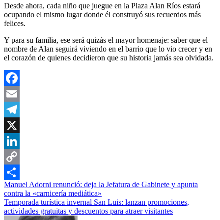
Desde ahora, cada niño que juegue en la Plaza Alan Ríos estará
ocupando el mismo lugar donde él construyó sus recuerdos más
felices.
Y para su familia, ese será quizás el mayor homenaje: saber que el
nombre de Alan seguirá viviendo en el barrio que lo vio crecer y en
el corazón de quienes decidieron que su historia jamás sea olvidada.
Facebook
Email
Telegram
X
LinkedIn
Copy
Navegación
Manuel Adorni renunció: deja la Jefatura de Gabinete y apunta
Link
Compartir
contra la «carnicería mediática»
de
Temporada turística invernal San Luis: lanzan promociones,
entradas
actividades gratuitas y descuentos para atraer visitantes