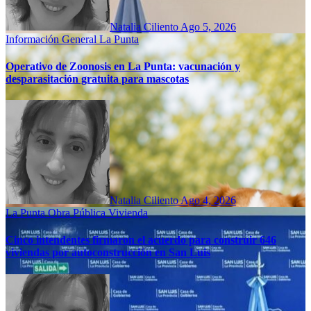
Natalia Ciliento
Ago 5, 2026
Información General
La Punta
Operativo de Zoonosis en La Punta: vacunación y
desparasitación gratuita para mascotas
Natalia Ciliento
Ago 4, 2026
La Punta
Obra Pública
Vivienda
Cinco intendentes firmaron el acuerdo para construir 646
viviendas por autoconstrucción en San Luis