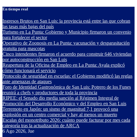
Saltar
En tiempo real
al
contenido
Ingresos Brutos en San Luis: la provincia está entre las que cobran
las tasas más bajas del país
Turismo en La Punta: Gobierno y Municipio firmaron un convenio
para fortalecer el sector
Operativo de Zoonosis en La Punta: vacunación y desparasitación
gratuita para mascotas
Cinco intendentes firmaron el acuerdo para construir 646 viviendas
por autoconstrucción en San Luis
Reapertura de la Oficina de Empleo en La Punta: Ayala explicó
cómo funcionará el servicio
Protocolo de seguridad en escuelas: el Gobierno modificó las reglas
ante amenazas de ataques
Foro de Identidad Gastronómica de San Luis: Potrero de los Funes
reunirá a chefs y productores de toda la provincia
RIPEE: el Senado dio media sanción al Régimen Integral de
Promoción del Desarrollo Económico y del Empleo en San Luis
Terremoto en Japón: un sismo de magnitud 7,1 provocó una
explosión en un centro comercial y hay al menos un muerto
Escalas del monotributo 2026: cuánto puede facturar por mes cada
categoría tras la actualización de ARCA
6
Ago 2026, Jue