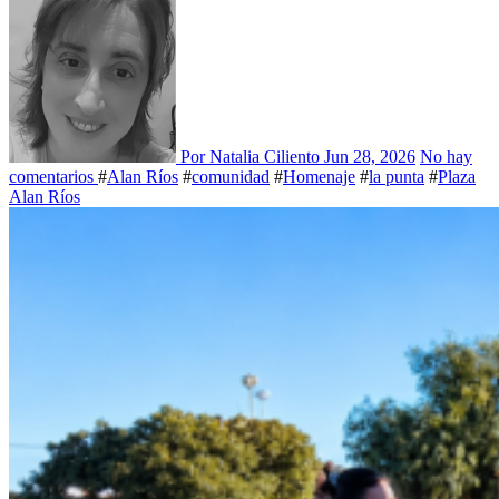
Por Natalia Ciliento
Jun 28, 2026
No hay
comentarios
#
Alan Ríos
#
comunidad
#
Homenaje
#
la punta
#
Plaza
Alan Ríos