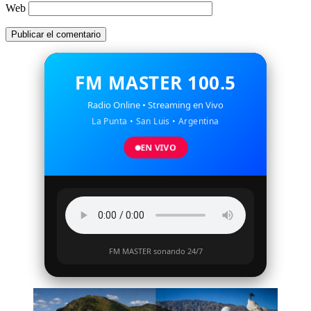
Web
FM MASTER 100.5
Radio Online • Streaming en Vivo
La Punta • San Luis • Argentina
EN VIVO
FM MASTER sonando 24/7