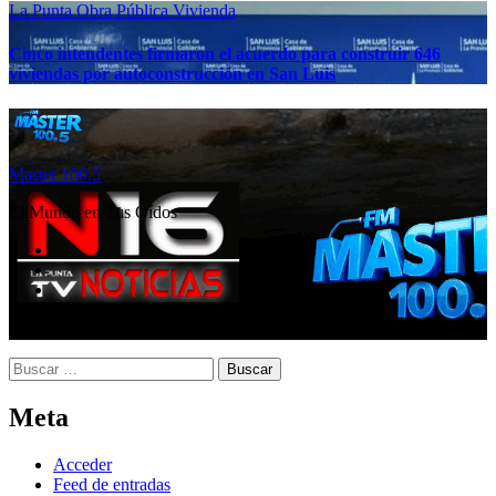
La Punta
Obra Pública
Vivienda
Cinco intendentes firmaron el acuerdo para construir 646
viviendas por autoconstrucción en San Luis
Master 100.5
El Mundo en Tus Oídos
Buscar:
Meta
Acceder
Feed de entradas