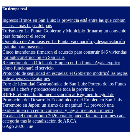
Saltar
En tiempo real
al
contenido
Ingresos Brutos en San Luis: la provincia está entre las que cobran
las tasas más bajas del país
Turismo en La Punta: Gobierno y Municipio firmaron un convenio
para fortalecer el sector
Operativo de Zoonosis en La Punta: vacunación y desparasitación
gratuita para mascotas
Cinco intendentes firmaron el acuerdo para construir 646 viviendas
por autoconstrucción en San Luis
Reapertura de la Oficina de Empleo en La Punta: Ayala explicó
cómo funcionará el servicio
Protocolo de seguridad en escuelas: el Gobierno modificó las reglas
ante amenazas de ataques
Foro de Identidad Gastronómica de San Luis: Potrero de los Funes
reunirá a chefs y productores de toda la provincia
RIPEE: el Senado dio media sanción al Régimen Integral de
Promoción del Desarrollo Económico y del Empleo en San Luis
Terremoto en Japón: un sismo de magnitud 7,1 provocó una
explosión en un centro comercial y hay al menos un muerto
Escalas del monotributo 2026: cuánto puede facturar por mes cada
categoría tras la actualización de ARCA
6
Ago 2026, Jue