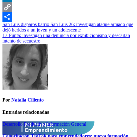
LinkedIn
Copy
Navegación
San Luis disparos barrio San Luis 26: investigan ataque armado que
Link
Compartir
dejó heridos a un joven y un adolescente
de
La Punta: investigan una denuncia por exhibicionismo y descartan
entradas
intento de secuestro
Por
Natalia Ciliento
Entradas relacionadas
Desarrollo Productivo
Información General
Capacitación TikTok para emprendedores: nueva formación