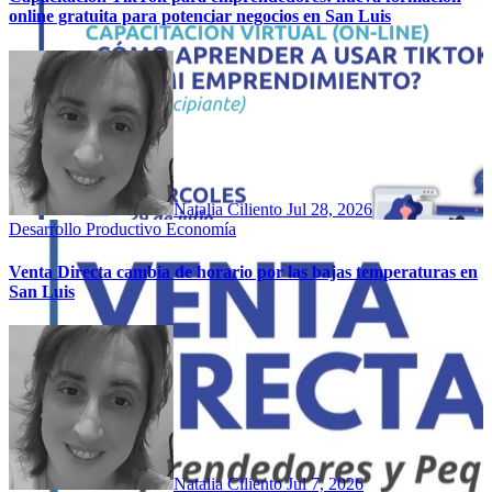
online gratuita para potenciar negocios en San Luis
Natalia Ciliento
Jul 28, 2026
Desarrollo Productivo
Economía
Venta Directa cambia de horario por las bajas temperaturas en
San Luis
Natalia Ciliento
Jul 7, 2026