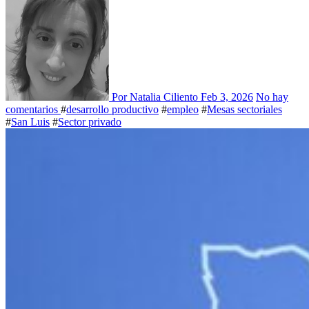
Por Natalia Ciliento
Feb 3, 2026
No hay
comentarios
#
desarrollo productivo
#
empleo
#
Mesas sectoriales
#
San Luis
#
Sector privado