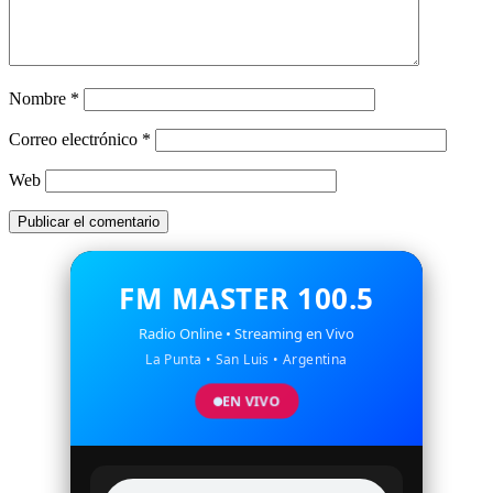
Nombre
*
Correo electrónico
*
Web
FM MASTER 100.5
Radio Online • Streaming en Vivo
La Punta • San Luis • Argentina
EN VIVO