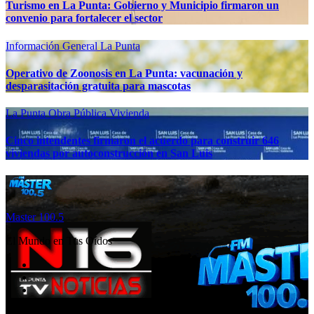
Turismo en La Punta: Gobierno y Municipio firmaron un
convenio para fortalecer el sector
Información General
La Punta
Operativo de Zoonosis en La Punta: vacunación y
desparasitación gratuita para mascotas
La Punta
Obra Pública
Vivienda
Cinco intendentes firmaron el acuerdo para construir 646
viviendas por autoconstrucción en San Luis
Master 100.5
El Mundo en Tus Oídos