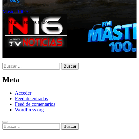
Master 100.5
El Mundo en Tus Oídos
Buscar:
Meta
Acceder
Feed de entradas
Feed de comentarios
WordPress.org
Buscar: