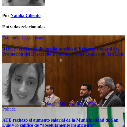
Por
Natalia Ciliento
Entradas relacionadas
Economía
Legislativas
RIPEE: el Senado dio media sanción al Régimen Integral de
Promoción del Desarrollo Económico y del Empleo en San Luis
Natalia Ciliento
Jul 29, 2026
Política
ATE rechazó el aumento salarial de la Municipalidad de San
Luis y lo calificó de “absolutamente insuficiente”