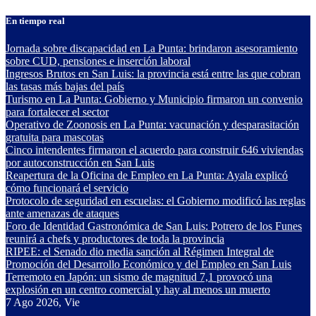
Saltar
En tiempo real
al
contenido
Jornada sobre discapacidad en La Punta: brindaron asesoramiento
sobre CUD, pensiones e inserción laboral
Ingresos Brutos en San Luis: la provincia está entre las que cobran
las tasas más bajas del país
Turismo en La Punta: Gobierno y Municipio firmaron un convenio
para fortalecer el sector
Operativo de Zoonosis en La Punta: vacunación y desparasitación
gratuita para mascotas
Cinco intendentes firmaron el acuerdo para construir 646 viviendas
por autoconstrucción en San Luis
Reapertura de la Oficina de Empleo en La Punta: Ayala explicó
cómo funcionará el servicio
Protocolo de seguridad en escuelas: el Gobierno modificó las reglas
ante amenazas de ataques
Foro de Identidad Gastronómica de San Luis: Potrero de los Funes
reunirá a chefs y productores de toda la provincia
RIPEE: el Senado dio media sanción al Régimen Integral de
Promoción del Desarrollo Económico y del Empleo en San Luis
Terremoto en Japón: un sismo de magnitud 7,1 provocó una
explosión en un centro comercial y hay al menos un muerto
7
Ago 2026, Vie