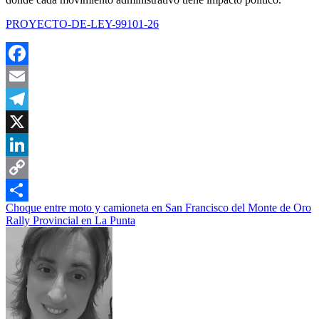
PROYECTO-DE-LEY-99101-26
Facebook
Email
Telegram
X
LinkedIn
Copy
Navegación
Choque entre moto y camioneta en San Francisco del Monte de Oro
Link
Compartir
Rally Provincial en La Punta
de
entradas