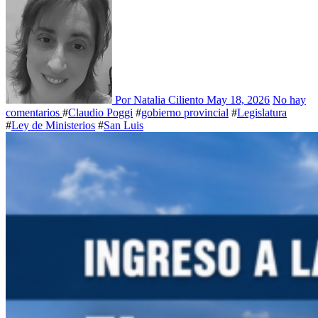
Por Natalia Ciliento
May 18, 2026
No hay
comentarios
#
Claudio Poggi
#
gobierno provincial
#
Legislatura
#
Ley de Ministerios
#
San Luis