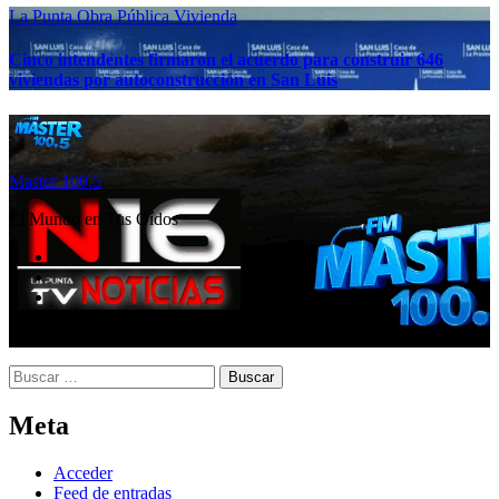
La Punta
Obra Pública
Vivienda
Cinco intendentes firmaron el acuerdo para construir 646
viviendas por autoconstrucción en San Luis
Master 100.5
El Mundo en Tus Oídos
Buscar:
Meta
Acceder
Feed de entradas