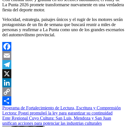
La Punta 2026 promete transformarse nuevamente en una verdadera
fiesta del deporte motor.
Velocidad, estrategia, paisajes únicos y el rugir de los motores serán
protagonistas de un fin de semana que buscará reunir a miles de
personas y reafirmar a La Punta como uno de los grandes escenarios
del automovilismo provincial.
Facebook
Email
Telegram
X
LinkedIn
Copy
Navegación
Programa de Fortalecimiento de Lectura, Escritura y Comprensión
Link
Compartir
Lectora: Poggi promulgó la ley para garantizar su continuidad
de
Ente Regional Cuyo Cultura: San Luis, Mendoza y San Juan
entradas
unifican acciones para potenciar las industrias culturales