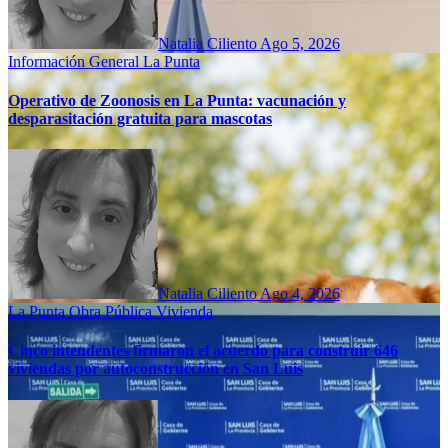
Natalia Ciliento
Ago 5, 2026
Información General
La Punta
Operativo de Zoonosis en La Punta: vacunación y
desparasitación gratuita para mascotas
Natalia Ciliento
Ago 4, 2026
La Punta
Obra Pública
Vivienda
Cinco intendentes firmaron el acuerdo para construir 646
viviendas por autoconstrucción en San Luis