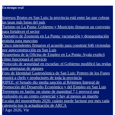
Saltar
En tiempo real
al
contenido
Ingresos Brutos en San Luis: la provincia está entre las que cobran
las tasas más bajas del país
Turismo en La Punta: Gobierno y Municipio firmaron un convenio
para fortalecer el sector
Operativo de Zoonosis en La Punta: vacunación y desparasitación
gratuita para mascotas
Cinco intendentes firmaron el acuerdo para construir 646 viviendas
por autoconstrucción en San Luis
Reapertura de la Oficina de Empleo en La Punta: Ayala explicó
cómo funcionará el servicio
Protocolo de seguridad en escuelas: el Gobierno modificó las reglas
ante amenazas de ataques
Foro de Identidad Gastronómica de San Luis: Potrero de los Funes
reunirá a chefs y productores de toda la provincia
RIPEE: el Senado dio media sanción al Régimen Integral de
Promoción del Desarrollo Económico y del Empleo en San Luis
Terremoto en Japón: un sismo de magnitud 7,1 provocó una
explosión en un centro comercial y hay al menos un muerto
Escalas del monotributo 2026: cuánto puede facturar por mes cada
categoría tras la actualización de ARCA
7
Ago 2026, Vie