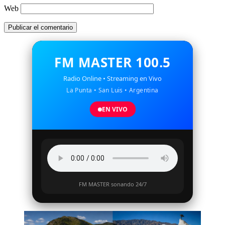
Web
FM MASTER 100.5
Radio Online • Streaming en Vivo
La Punta • San Luis • Argentina
EN VIVO
FM MASTER sonando 24/7