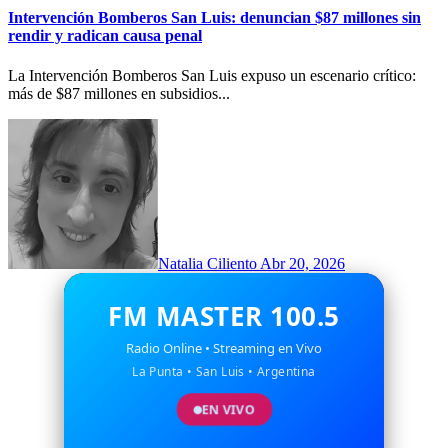
Intervención Bomberos San Luis: denuncian $87 millones sin
rendir y radican causa penal
La Intervención Bomberos San Luis expuso un escenario crítico:
más de $87 millones en subsidios...
Natalia Ciliento
Abr 20, 2026
FM MASTER 100.5
Radio Online • Streaming en Vivo
La Punta • San Luis • Argentina
EN VIVO