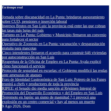
Saltar
En tiempo real
al
contenido
Jornada sobre discapacidad en La Punta: brindaron asesoramiento
sobre CUD, pensiones e inserción laboral
Ingresos Brutos en San Luis: la provincia está entre las que cobran
las tasas más bajas del país
Turismo en La Punta: Gobierno y Municipio firmaron un convenio
para fortalecer el sector
Operativo de Zoonosis en La Punta: vacunación y desparasitación
gratuita para mascotas
Cinco intendentes firmaron el acuerdo para construir 646 viviendas
por autoconstrucción en San Luis
Reapertura de la Oficina de Empleo en La Punta: Ayala explicó
cómo funcionará el servicio
Protocolo de seguridad en escuelas: el Gobierno modificó las reglas
ante amenazas de ataques
Foro de Identidad Gastronómica de San Luis: Potrero de los Funes
reunirá a chefs y productores de toda la provincia
RIPEE: el Senado dio media sanción al Régimen Integral de
Promoción del Desarrollo Económico y del Empleo en San Luis
Terremoto en Japón: un sismo de magnitud 7,1 provocó una
explosión en un centro comercial y hay al menos un muerto
9
Ago 2026, Dom