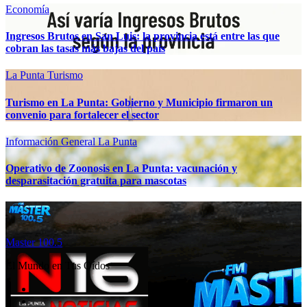
Economía
Ingresos Brutos en San Luis: la provincia está entre las que
cobran las tasas más bajas del país
La Punta
Turismo
Turismo en La Punta: Gobierno y Municipio firmaron un
convenio para fortalecer el sector
Información General
La Punta
Operativo de Zoonosis en La Punta: vacunación y
desparasitación gratuita para mascotas
Master 100.5
El Mundo en Tus Oídos