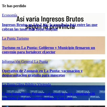
Te has perdido
Economía
Ingresos Brutos en San Luis: la provincia está entre las que
cobran las tasas más bajas del país
La Punta
Turismo
Turismo en La Punta: Gobierno y Municipio firmaron un
convenio para fortalecer el sector
Información General
La Punta
Operativo de Zoonosis en La Punta: vacunación y
desparasitación gratuita para mascotas
La Punta
Obra Pública
Vivienda
Cinco intendentes firmaron el acuerdo para construir 646
viviendas por autoconstrucción en San Luis