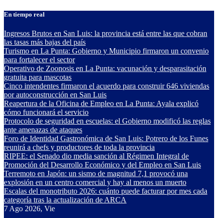
Saltar
En tiempo real
al
contenido
Ingresos Brutos en San Luis: la provincia está entre las que cobran
las tasas más bajas del país
Turismo en La Punta: Gobierno y Municipio firmaron un convenio
para fortalecer el sector
Operativo de Zoonosis en La Punta: vacunación y desparasitación
gratuita para mascotas
Cinco intendentes firmaron el acuerdo para construir 646 viviendas
por autoconstrucción en San Luis
Reapertura de la Oficina de Empleo en La Punta: Ayala explicó
cómo funcionará el servicio
Protocolo de seguridad en escuelas: el Gobierno modificó las reglas
ante amenazas de ataques
Foro de Identidad Gastronómica de San Luis: Potrero de los Funes
reunirá a chefs y productores de toda la provincia
RIPEE: el Senado dio media sanción al Régimen Integral de
Promoción del Desarrollo Económico y del Empleo en San Luis
Terremoto en Japón: un sismo de magnitud 7,1 provocó una
explosión en un centro comercial y hay al menos un muerto
Escalas del monotributo 2026: cuánto puede facturar por mes cada
categoría tras la actualización de ARCA
7
Ago 2026, Vie