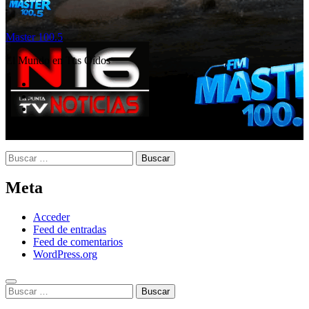
Master 100.5
El Mundo en Tus Oídos
Buscar:
Meta
Acceder
Feed de entradas
Feed de comentarios
WordPress.org
Buscar: