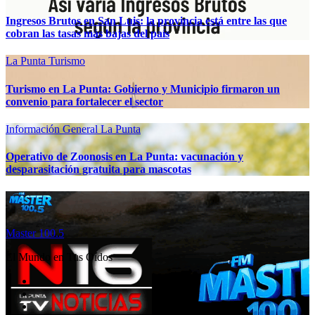
Ingresos Brutos en San Luis: la provincia está entre las que
cobran las tasas más bajas del país
La Punta
Turismo
Turismo en La Punta: Gobierno y Municipio firmaron un
convenio para fortalecer el sector
Información General
La Punta
Operativo de Zoonosis en La Punta: vacunación y
desparasitación gratuita para mascotas
Master 100.5
El Mundo en Tus Oídos