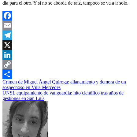
día para el otro. Y si no se aborda de raíz, tampoco se va a ir solo.
Facebook
Email
Telegram
X
LinkedIn
Copy
Navegación
Crimen de Miguel Ángel Quiroga: allanamiento y demora de un
Link
Compartir
sospechoso en Villa Mercedes
de
UNSL equipamiento de vanguardia: hito científico tras años de
entradas
gestiones en San Luis