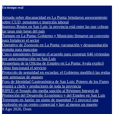
Saltar
En tiempo real
al
contenido
Jornada sobre discapacidad en La Punta: brindaron asesoramiento
sobre CUD, pensiones e inserción laboral
Ingresos Brutos en San Luis: la provincia está entre las que cobran
las tasas más bajas del país
Turismo en La Punta: Gobierno y Municipio firmaron un convenio
para fortalecer el sector
Operativo de Zoonosis en La Punta: vacunación y desparasitación
gratuita para mascotas
Cinco intendentes firmaron el acuerdo para construir 646 viviendas
por autoconstrucción en San Luis
Reapertura de la Oficina de Empleo en La Punta: Ayala explicó
cómo funcionará el servicio
Protocolo de seguridad en escuelas: el Gobierno modificó las reglas
ante amenazas de ataques
Foro de Identidad Gastronómica de San Luis: Potrero de los Funes
reunirá a chefs y productores de toda la provincia
RIPEE: el Senado dio media sanción al Régimen Integral de
Promoción del Desarrollo Económico y del Empleo en San Luis
Terremoto en Japón: un sismo de magnitud 7,1 provocó una
explosión en un centro comercial y hay al menos un muerto
9
Ago 2026, Dom