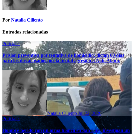
Por
Natalia Ciliento
Entradas relacionadas
Policiales
Prisión preventiva por tentativa de homicidio: dictan 60 días
para los dos acusados por la brutal agresión a Aldo Alaníz
Natalia Ciliento
Jul 22, 2026
Policiales
Hombre herido con un arma blanca en San Luis: investigan un