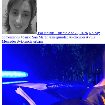
Por Natalia Ciliento
Abr 23, 2026
No hay
comentarios
#
barrio San Martín
#
inseguridad
#
Policiales
#
Villa
Mercedes
#
violencia urbana